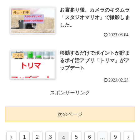
お宮参り後、カメラのキタムラ
外出・行事
「スタジオマリオ」で撮影しま
した。
2023.03.04
移動するだけでポイントが貯ま
ポイ活
るポイ活アプリ「トリマ」がア
ップデート
2023.02.23
スポンサーリンク
次のページ
前
次
1
2
3
5
6
…
9
4